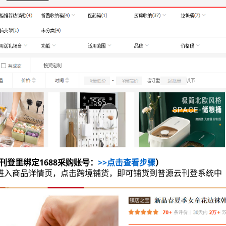
刊登里
绑
定1688采购账号：
>>点击查看步骤
）
品进入商品详情页，点击跨境铺货，即可铺货到普源云刊登系统中