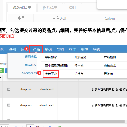
页面，勾选提交过来的商品点击编辑，
完善好基本信息后,点击
发布页面