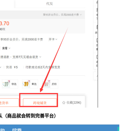
认（
商品就会转到完善平台
）