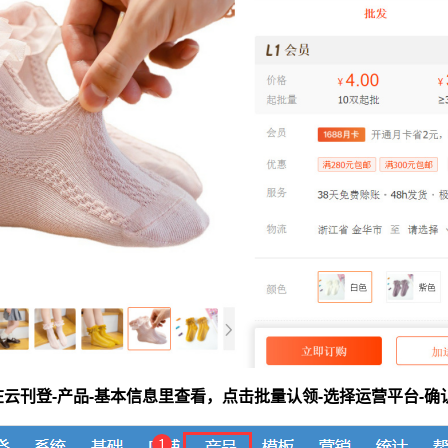
云刊登-产品-基本信息里查看，点击批量认领-选择运营平台-确