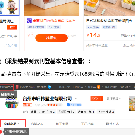
集（采集结果到云刊登基本信息查看）：
商品-点击右下角开始采集，提示请登录1688账号的时候刷新下