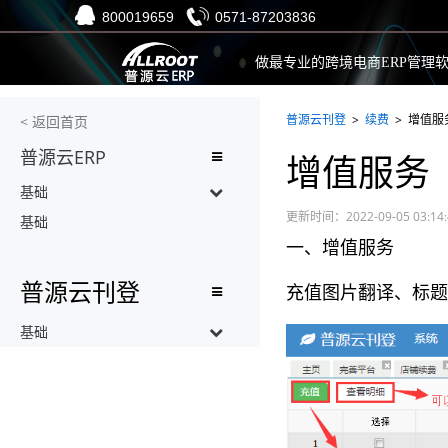
800019659
0571-87203836
做最专业的跨境电商ERP
管理
普源云刊登
>
续费
> 增值服
< 返回首页
普源云ERP
增值服务
基础
更新时间：2022-09-05 03:14
基础
一、增值服务
普源云刊登
充值
图片翻译、标题
基础