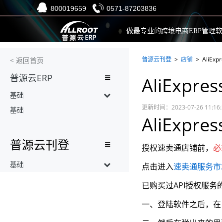
800019659
0571-87203836
做最专业的跨境电商ERP
管理
普源云刊登
>
店铺
> AliExp
< 返回首页
普源云ERP
AliExpre
基础
更新时间：2023-07-26 11:16
基础
AliExp
普源云刊登
授权速
卖通店铺前，
必
基础
点击进入
速卖通服务市
已购买过API授权服务
一、登陆软件之后，在 店