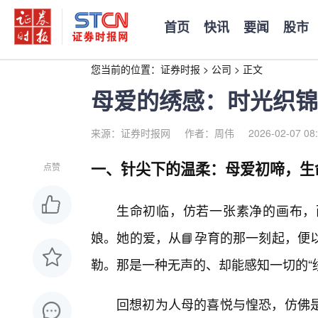
首页
快讯
要闻
股市
您当前的位置：
证券时报
>
公司
>
正文
母爱的绣感：时光织锦
来源：证券时报网
作者：周伟
2026-02-07 08
一、针尖下的温柔：母爱初啼，生
点赞
生命初临，仿若一张素净的画布，
娘。她的爱，从📘孕育的那一刻起，便
勒。那是一种无声的、却能感知一切的“
回想初为人母的喜悦与惶恐，仿佛