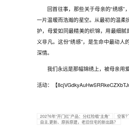
回首往事，那些关于母亲的“绣感”
一片温暖而浩瀚的星空。从最初的温柔抚
护，母爱如同最精美的织锦，用最细腻的
义非凡。这份“绣感”，是生命中最动人
深情。
我们永远是那幅锦绣上，被母亲用爱
活动：【
8cjVGdkyAuHwSRRkeCZXbTJ
202?6年“开门红”产品：分红险唱“主角”
空客?
自主,更新、原拆原建，老旧住宅的新出路？