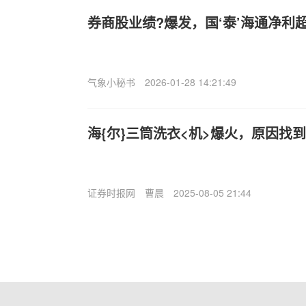
券商股业绩?爆发，国‘泰’海通净利
气象小秘书
2026-01-28 14:21:49
海{尔}三筒洗衣<机>爆火，原因找
证券时报网
曹晨
2025-08-05 21:44