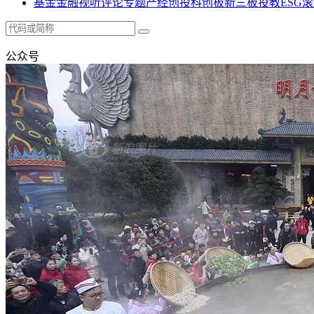
基金
金融
视听
评论
专题
产经
创投
科创板
新三板
投教
ESG
滚
公众号