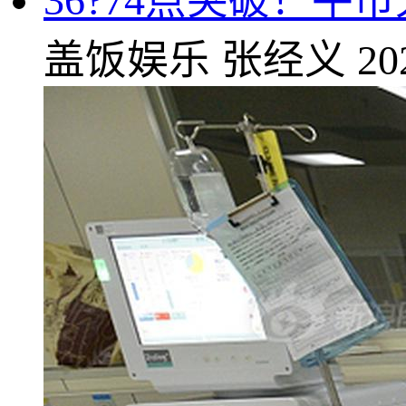
36?74点突破！牛
盖饭娱乐
张经义
20