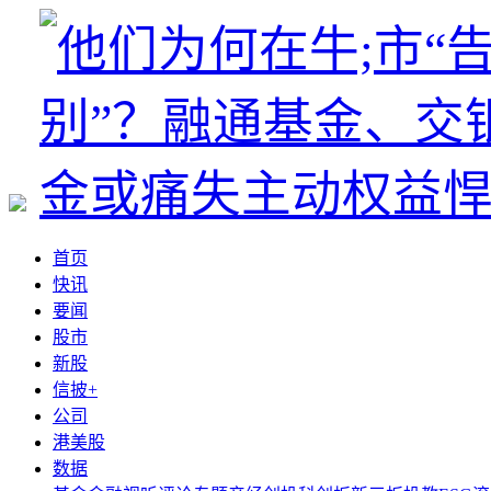
首页
快讯
要闻
股市
新股
信披+
公司
港美股
数据