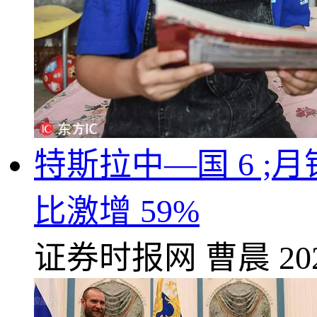
特斯拉中—国 6 ;
比激增 59%
证券时报网
曹晨
20